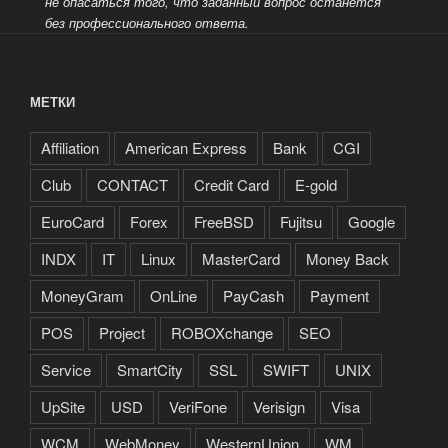
не опасаться того, что заданный вопрос останется
без профессионального ответа.
МЕТКИ
Affiliation
American Express
Bank
CGI
Club
CONTACT
Credit Card
E-gold
EuroCard
Forex
FreeBSD
Fujitsu
Google
INDX
IT
Linux
MasterCard
Money Back
MoneyGram
OnLine
PayCash
Payment
POS
Project
ROBOXchange
SEO
Service
SmartCity
SSL
SWIFT
UNIX
UpSite
USD
VeriFone
Verisign
Visa
WCM
WebMoney
WesternUnion
WM