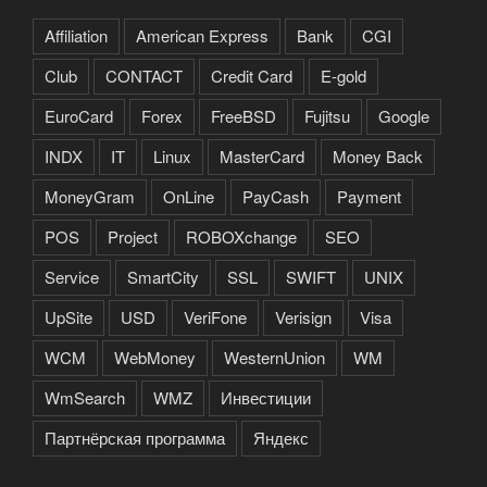
Affiliation
American Express
Bank
CGI
Club
CONTACT
Credit Card
E-gold
EuroCard
Forex
FreeBSD
Fujitsu
Google
INDX
IT
Linux
MasterCard
Money Back
MoneyGram
OnLine
PayCash
Payment
POS
Project
ROBOXchange
SEO
Service
SmartCity
SSL
SWIFT
UNIX
UpSite
USD
VeriFone
Verisign
Visa
WCM
WebMoney
WesternUnion
WM
WmSearch
WMZ
Инвестиции
Партнёрская программа
Яндекс