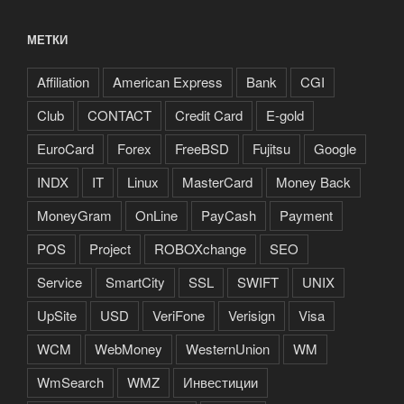
МЕТКИ
Affiliation
American Express
Bank
CGI
Club
CONTACT
Credit Card
E-gold
EuroCard
Forex
FreeBSD
Fujitsu
Google
INDX
IT
Linux
MasterCard
Money Back
MoneyGram
OnLine
PayCash
Payment
POS
Project
ROBOXchange
SEO
Service
SmartCity
SSL
SWIFT
UNIX
UpSite
USD
VeriFone
Verisign
Visa
WCM
WebMoney
WesternUnion
WM
WmSearch
WMZ
Инвестиции